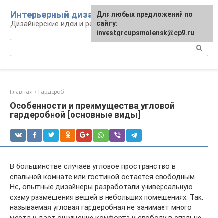
Перейти
Интерьерный дизайн
Для любых предложений по
к
Дизайнерские идеи и решения
сайту:
контенту
investgroupsmolensk@cp9.ru
Поиск:
Главная
»
Гардероб
Особенности и преимущества угловой
гардеробной [основные виды]
В большинстве случаев угловое пространство в
спальной комнате или гостиной остаётся свободным.
Но, опытные дизайнеры разработали универсальную
схему размещения вещей в небольших помещениях. Так,
называемая угловая гардеробная не занимает много
места и даёт ощущение комфорта и свободу в спальне.