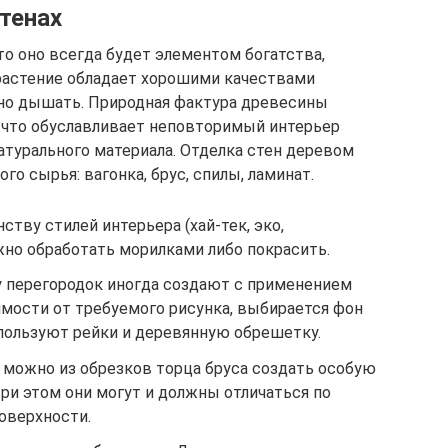
тенах
то оно всегда будет элементом богатства,
 растение обладает хорошими качествами
бно дышать. Природная фактура древесины
, что обуславливает неповторимый интерьер
турального материала. Отделка стен деревом
о сырья: вагонка, брус, спилы, ламинат.
ству стилей интерьера (хай-тек, эко,
жно обработать морилками либо покрасить.
 перегородок иногда создают с применением
имости от требуемого рисунка, выбирается фон
спользуют рейки и деревянную обрешетку.
 можно из обрезков торца бруса создать особую
ри этом они могут и должны отличаться по
поверхности.