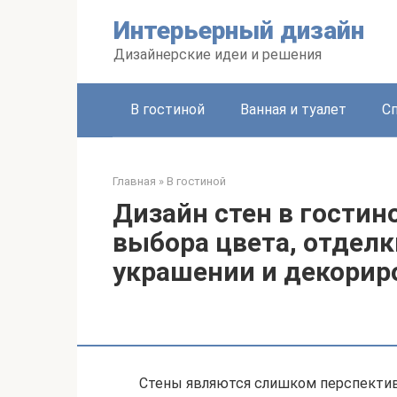
Перейти
Интерьерный дизайн
к
контенту
Дизайнерские идеи и решения
В гостиной
Ванная и туалет
С
Главная
»
В гостиной
Дизайн стен в гостин
выбора цвета, отделк
украшении и декорир
Стены являются слишком перспекти