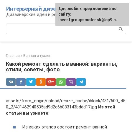
Перейти
Интерьерный дизайн
Для любых предложений по
к
Дизайнерские идеи и решения
сайту:
контенту
investgroupsmolensk@cp9.ru
Поиск:
Главная
»
Ванная и туалет
Какой ремонт сделать в ванной: варианты,
стили, советы, фото
assets/from_origin/upload/resize_cache/iblock/431/600_45
0_2/431462940535ad9d2c6b883143bddd17.jpg
Из этой
статьи вы узнаете:
Из каких этапов состоит ремонт ванной