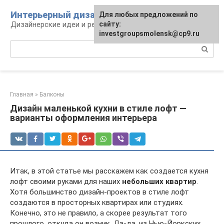
Перейти
Интерьерный дизайн
Для любых предложений по
к
Дизайнерские идеи и решения
сайту:
контенту
investgroupsmolensk@cp9.ru
Поиск:
Главная
»
Балконы
Дизайн маленькой кухни в стиле лофт —
варианты оформления интерьера
Итак, в этой статье мы расскажем как создается кухня
лофт своими руками для наших
небольших квартир
.
Хотя большинство дизайн-проектов в стиле лофт
создаются в просторных квартирах или студиях.
Конечно, это не правило, а скорее результат того
прошлого, откуда он возник. Да-да, из Нью-Йоркских