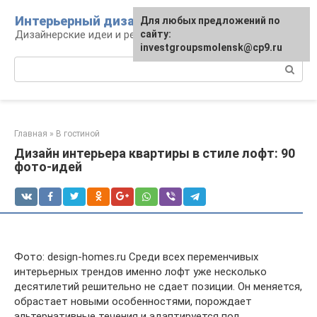
Перейти
Интерьерный дизайн
Для любых предложений по
к
Дизайнерские идеи и решения
сайту:
контенту
investgroupsmolensk@cp9.ru
Поиск:
Главная
»
В гостиной
Дизайн интерьера квартиры в стиле лофт: 90
фото-идей
Фото: design-homes.ru Среди всех переменчивых
интерьерных трендов именно лофт уже несколько
десятилетий решительно не сдает позиции. Он меняется,
обрастает новыми особенностями, порождает
альтернативные течения и адаптируется под