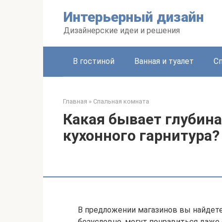
Перейти
Интерьерный дизайн
к
контенту
Дизайнерские идеи и решения
В гостиной
Ванная и туалет
С
Главная
»
Спальная комната
Какая бывает глубин
кухонного гарнитура?
В предложении магазинов вы найдете
безусловно, могут понравиться даже