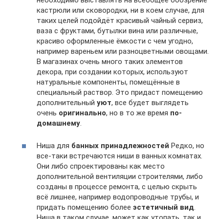
кастрюли или сковородки, ни в коем случае, для
таких целей подойдёт красивый чайный сервиз,
ваза с фруктами, бутылки вина или различные,
красиво оформленные ёмкости с чем угодно,
например вареньем или разноцветными овощами.
В магазинах очень много таких элементов
декора, при создании которых, используют
натуральные компоненты, помещённые в
специальный раствор. Это придаст помещению
дополнительный
уют
, все будет выглядеть
очень
оригинально
, но в то же время
по-
домашнему
.
Ниша для
банных принадлежностей
Редко, но
все-таки встречаются ниши в ванных комнатах.
Они либо спроектированы как место
дополнительной вентиляции строителями, либо
созданы в процессе ремонта, с целью скрыть
всё лишнее, например водопроводные трубы, и
придать помещению более
эстетичный вид
.
Ниша в таком случае, может как утопать, так и