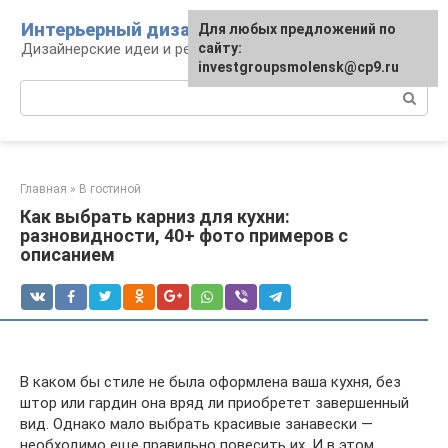
Перейти
Интерьерный дизайн
Для любых предложений по
к
Дизайнерские идеи и решения
сайту:
контенту
investgroupsmolensk@cp9.ru
Поиск:
Главная
»
В гостиной
Как выбрать карниз для кухни:
разновидности, 40+ фото примеров с
описанием
В каком бы стиле не была оформлена ваша кухня, без
штор или гардин она вряд ли приобретет завершенный
вид. Однако мало выбрать красивые занавески —
необходимо еще правильно повесить их. И в этом