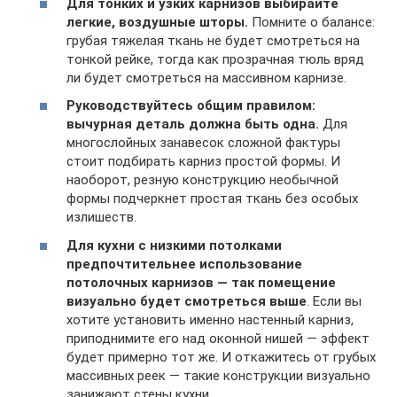
Для тонких и узких карнизов выбирайте
легкие, воздушные шторы.
Помните о балансе:
грубая тяжелая ткань не будет смотреться на
тонкой рейке, тогда как прозрачная тюль вряд
ли будет смотреться на массивном карнизе.
Руководствуйтесь общим правилом:
вычурная деталь должна быть одна.
Для
многослойных занавесок сложной фактуры
стоит подбирать карниз простой формы. И
наоборот, резную конструкцию необычной
формы подчеркнет простая ткань без особых
излишеств.
Для кухни с низкими потолками
предпочтительнее использование
потолочных карнизов — так помещение
визуально будет смотреться выше
. Если вы
хотите установить именно настенный карниз,
приподнимите его над оконной нишей — эффект
будет примерно тот же. И откажитесь от грубых
массивных реек — такие конструкции визуально
занижают стены кухни.