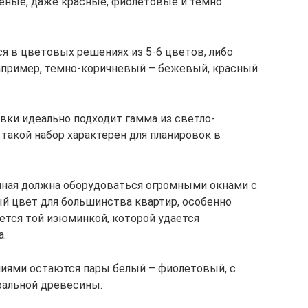
еные, даже красные, фиолетовые и темно
 в цветовых решениях из 5-6 цветов, либо
Например, темно-коричневый – бежевый, красный
вки идеально подходит гамма из светло-
 такой набор характерен для планировок в
тиная должна оборудоваться огромными окнами с
й цвет для большинства квартир, особенно
ется той изюминкой, которой удается
а.
ями остаются пары белый – фиолетовый, с
ральной древесины.