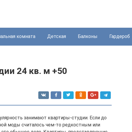
пальная комната
Детская
Балконы
Гардероб
ии 24 кв. м +50
улярность занимают квартиры-студии. Если до
ной моды считалось чем-то редкостным или
 это обычное дело. Квартиры, представляющие