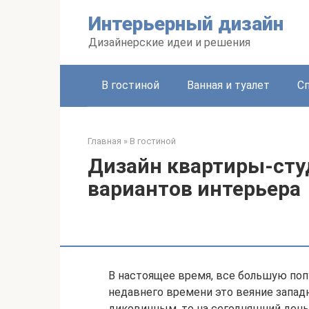
Перейти
Интерьерный дизайн
к
контенту
Дизайнерские идеи и решения
В гостиной
Ванная и туалет
С
Главная
»
В гостиной
Дизайн квартиры-студ
вариантов интерьера
В настоящее время, все большую поп
недавнего времени это веяние запад
диковинным, то на сегодняшний день